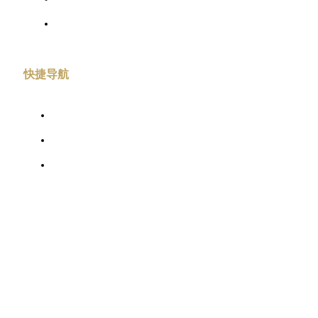
协会章程
联系我们
快捷导航
入会指南
典型案例
解决方案
联系我们
联系电话：0571-86991572