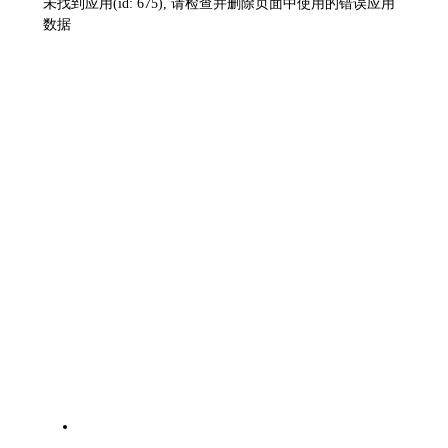
未找到应用(id: 675), 请检查并删除页面中使用的错误应用
数据
杭州市可再生能源行业协会-为城市繁荣助力
快捷导航
协会简介