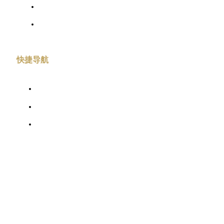
协会章程
联系我们
快捷导航
入会指南
典型案例
解决方案
联系我们
联系电话：0571-86991572