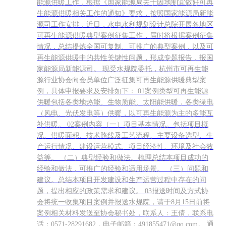
能源供暖工作，根据《国家能源局关于因地制宜做好可再
生能源供暖相关工作的通知》要求，按照国家能源局新能
源司工作安排，近日，水电水利规划设计总院开展各地区
可再生能源供暖典型案例征集工作，届时将根据案例征集
情况，总结提炼全国可复制、可推广的典型案例，以及可
再生能源供暖中的共性关键性问题，形成专题报告，报国
家能源局新能源司。 现受水规院委托，杭州市可再生能
源行业协会向会员单位广泛征集可再生能源供暖典型案
例，具体申报要求及安排如下： 01案例类型可再生能源
供暖包括各类地热能、生物质能、太阳能供暖，各类绿电
（风电、光伏发电等）供暖，以可再生能源为主的多能互
补供暖。 02案例内容（一）项目基本情况。包括项目概
况、供暖面积、技术路线及工艺流程、主要设备选型、生
产运行情况、建设运营模式、项目经济性、环境及社会效
益等。 （二）典型经验和做法。梳理总结本项目成功的
经验和做法，可推广的经验和适用场景。 （三）问题和
建议。总结本项目开发建设和生产运营过程中存在的问
题，提出相应的政策需求和建议。 03报送时间及方式协
会将统一收集项目案例并报送水规院，请于8月15日前将
案例相关材料发送至协会秘书处，联系人：王倩，联系电
话：0571-28291682，电子邮箱：491855471@qq.com。 通