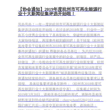
【协会通知】2019年度杭州市可再生能源行
业十大新闻征集评选开始啦！
号外号外！一年一度的杭州市可再生能源行业十大新闻征
集评选活动现在开始啦！在过去的2018年里，行业中一定
有不少优秀企业发生了具有影响力、突破性的新闻事件，
大家快快报送，再现事件精彩瞬间吧！关于转发《杭州市
发改委关于征集杭州市2018年度可再生能源行业十大新闻
事件的通知》的通知 尊敬的各会员单位： 为总结2018年
全市可再生能源行业发展中的好企业、好项目、好产品、
好做法，进一步推动全市可再生能源行业创新发展，杭州
市发展和改革委员会于近日组织开展“杭州市2018年度可
再生能源行业十大新闻事件”候选新闻事件征集活动。现
将通知转发给你们，请各相关会员单位根据征集要求认真
填报。 具体征集要求请参见附件：《杭州市2018年度可
再生能源行业十大新闻事件提交表》，征集截止时间为
2019年3月20日，请相关单位以邮件形式，将附件及相关
材料发送到协会秘书处邮箱：cherrychen0328@163.com，
我们将汇总后一并提交至杭州市发改委，咨询电话：