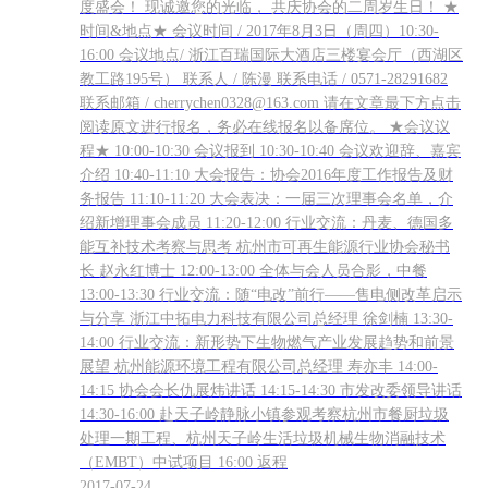
度盛会！ 现诚邀您的光临， 共庆协会的二周岁生日！ ★
时间&地点★ 会议时间 / 2017年8月3日（周四）10:30-
16:00 会议地点/ 浙江百瑞国际大酒店三楼宴会厅（西湖区
教工路195号） 联系人 / 陈漫 联系电话 / 0571-28291682
联系邮箱 / cherrychen0328@163.com 请在文章最下方点击
阅读原文进行报名，务必在线报名以备席位。 ★会议议
程★ 10:00-10:30 会议报到 10:30-10:40 会议欢迎辞、嘉宾
介绍 10:40-11:10 大会报告：协会2016年度工作报告及财
务报告 11:10-11:20 大会表决：一届三次理事会名单，介
绍新增理事会成员 11:20-12:00 行业交流：丹麦、德国多
能互补技术考察与思考 杭州市可再生能源行业协会秘书
长 赵永红博士 12:00-13:00 全体与会人员合影，中餐
13:00-13:30 行业交流：随“电改”前行——售电侧改革启示
与分享 浙江中拓电力科技有限公司总经理 徐剑楠 13:30-
14:00 行业交流：新形势下生物燃气产业发展趋势和前景
展望 杭州能源环境工程有限公司总经理 寿亦丰 14:00-
14:15 协会会长仇展炜讲话 14:15-14:30 市发改委领导讲话
14:30-16:00 赴天子岭静脉小镇参观考察杭州市餐厨垃圾
处理一期工程、杭州天子岭生活垃圾机械生物消融技术
（EMBT）中试项目 16:00 返程
2017-07-24