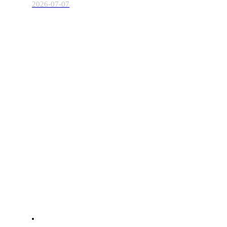
2026-07-07
杭州市可再生能源行业协会-为城市繁荣助力
快捷导航