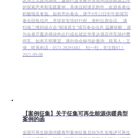
区等三大应用场景，邀请行业专家分享智慧综合能源工作
的探索思考和实践案例，具体议程请见附件，欢迎各单位
积极报名参加。如有意向参会，请于9月13日中午前填写
参会回执信息，并提前安排好行程，准时出席会议。 请
扫描二维码或点击“阅读原文”填写参会信息 温馨提醒：请
与会者尽量选择绿色出行或在就近华美达酒店停车场付费
停车。如有不明事宜，请向协会秘书处垂询，联系人：王
倩，联系电话：0571-28291682。 扫一扫，关注我们！
2021-09-08
【案例征集】关于征集可再生能源供暖典型
案例的函
全国可再生能源供暖典型案例征集启动为扎实推进可再生