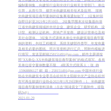
编制案例集，向建筑行业和光伏行业相关主管部门、单位
引荐，从而引导、规范光电建筑相关技术及应用。 现将
光电建筑项目典型案例的征集事项通知如下：1征集时间
自即日起至2021年2月10日。 2征集范围本次征集面向浙
江省光电建筑领域的光伏企业、建筑企业、研究机构、设
计院、检测认证机构、房地产开发商、建设运营单位及相
关社会团体。 3征集方式请将本单位光电建筑项目典型案
例的资料，包括工程概况、系统关键部件类型、年发电量
及相关必要的图纸、照片等资料进行汇总，照附件模板进
行填写，发送至邮箱258151491@qq.com，邮件主题请按
照“XX单位-XX光电建筑项目典型案例”的格式填写。各有
关单位提交案例数量不限。 4联系方式联系人：张 静
15968886127 邮 箱：258151491@qq.com 中国光伏行业
协会光电建筑专业委员会杭州市太阳能光伏产业协会杭州
市可再生能源行业协会2021年1月29日附件：1、光电建筑
项目典型案例资料清单（点击“阅读原文”下载附件，提取
码3pfj）
2021-01-29