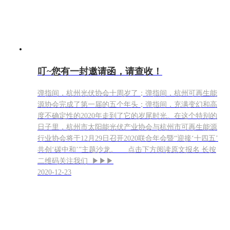
叮~您有一封邀请函，请查收！
弹指间，杭州光伏协会十周岁了；弹指间，杭州可再生能
源协会完成了第一届的五个年头；弹指间，充满变幻和高
度不确定性的2020年走到了它的岁尾时光。在这个特别的
日子里，杭州市太阳能光伏产业协会与杭州市可再生能源
行业协会将于12月29日召开2020联合年会暨“迎接‘十四五’
共创‘碳中和’”主题沙龙。 点击下方阅读原文报名 长按
二维码关注我们 ▶▶▶
2020-12-23